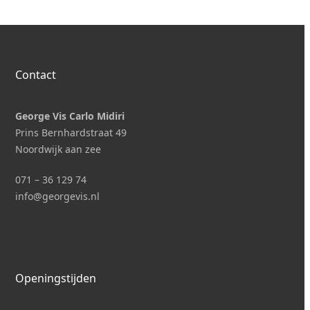
Contact
George Vis Carlo Midiri
Prins Bernhardstraat 49
Noordwijk aan zee
071 – 36 129 74
i
nfo@georgevis.nl
Openingstijden