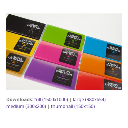
Open
Close
Skip
to
mobile
mobile
content
menu
menu
Downloads
:
full (1500x1000)
|
large (980x654)
|
medium (300x200)
|
thumbnail (150x150)