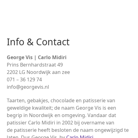
Open
Close
Skip
to
mobile
mobile
content
menu
menu
Info & Contact
George Vis | Carlo Midiri
Prins Bernhardstraat 49
2202 LG Noordwijk aan zee
071 – 36 129 74
info@georgevis.nl
Taarten, gebakjes, chocolade en patisserie van
geweldige kwaliteit; de naam George Vis is een
begrip in Noordwijk en omgeving. Vandaar dat
patissier Carlo Midiri in 2002 bij overname van
de
patisserie
heeft besloten de naam ongewijzigd te
laten. Dus George Vis, by
Carlo Midiri
.