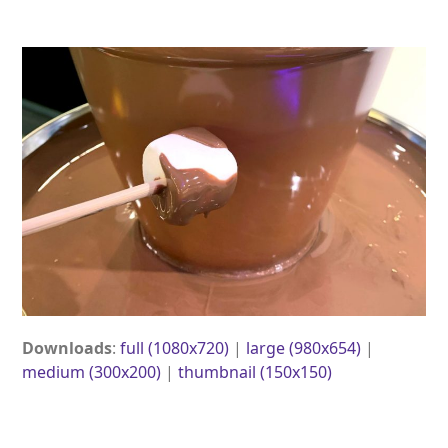
Open
Close
Skip
to
mobile
mobile
content
menu
menu
Downloads
:
full (1080x720)
|
large (980x654)
|
medium (300x200)
|
thumbnail (150x150)