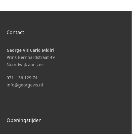
Contact
George Vis Carlo Midiri
Prins Bernhardstraat 49
Noordwijk aan zee
071 – 36 129 74
i
nfo@georgevis.nl
Openingstijden