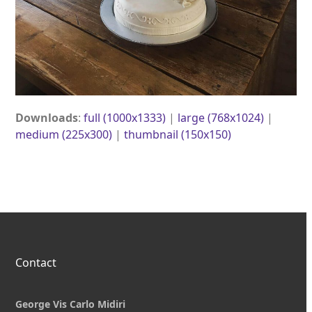
Downloads
:
full (1000x1333)
|
large (768x1024)
|
medium (225x300)
|
thumbnail (150x150)
Contact
George Vis Carlo Midiri