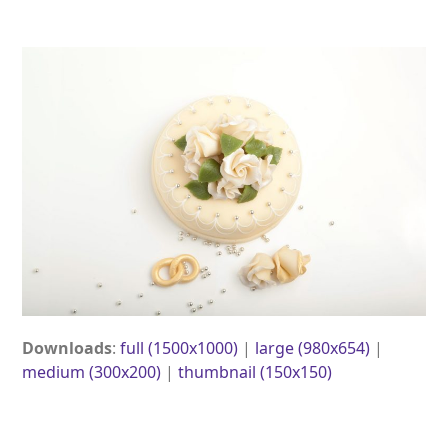
Open
Close
Skip
to
mobile
mobile
content
menu
menu
Downloads
:
full (1500x1000)
|
large (980x654)
|
medium (300x200)
|
thumbnail (150x150)