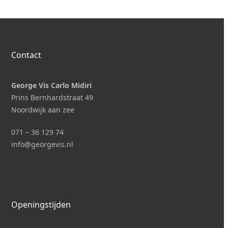
Contact
George Vis Carlo Midiri
Prins Bernhardstraat 49
Noordwijk aan zee
071 – 36 129 74
i
nfo@georgevis.nl
Openingstijden